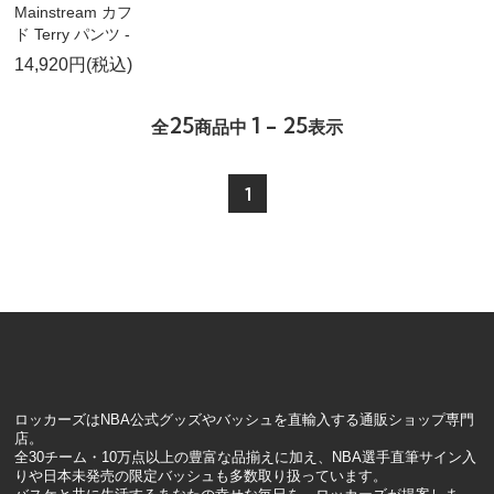
Mainstream カフ
ド Terry パンツ -
14,920円(税込)
25
1 - 25
全
商品中
表示
1
ロッカーズはNBA公式グッズやバッシュを直輸入する通販ショップ専門
店。
全30チーム・10万点以上の豊富な品揃えに加え、NBA選手直筆サイン入
りや日本未発売の限定バッシュも多数取り扱っています。