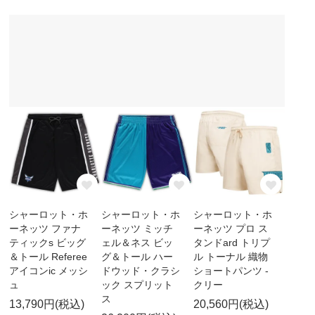
シャーロット・ホ
シャーロット・ホ
シャーロット・ホ
ーネッツ ファナ
ーネッツ ミッチ
ーネッツ プロ ス
ティックs ビッグ
ェル＆ネス ビッ
タンドard トリプ
＆トール Referee
グ＆トール ハー
ル トーナル 織物
アイコンic メッシ
ドウッド・クラシ
ショートパンツ -
ュ
ック スプリット
クリー
ス
13,790円(税込)
20,560円(税込)