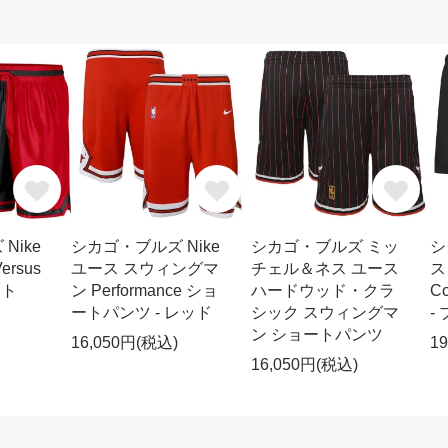
Nike
シカゴ・ブルズ Nike
シカゴ・ブルズ ミッ
シ
rsus
ユース スウィングマ
チェル＆ネス ユース
ス
ット
ン Performance ショ
ハードウッド・クラ
C
ートパンツ - レッド
シック スウィングマ
-
ン ショートパンツ
16,050円(税込)
1
16,050円(税込)