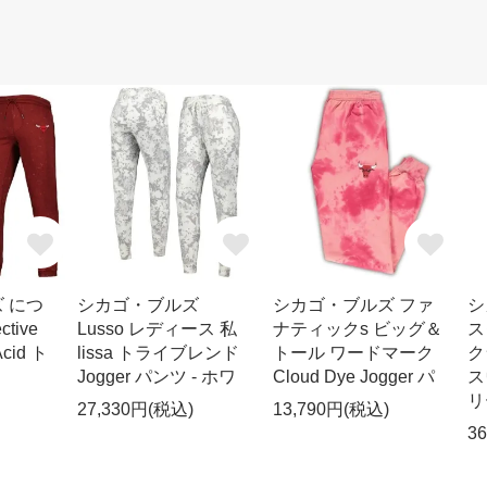
 につ
シカゴ・ブルズ
シカゴ・ブルズ ファ
シ
ctive
Lusso レディース 私
ナティックs ビッグ＆
ス
id ト
lissa トライブレンド
トール ワードマーク
ク
Jogger パンツ - ホワ
Cloud Dye Jogger パ
ス
リ
27,330円(税込)
13,790円(税込)
3