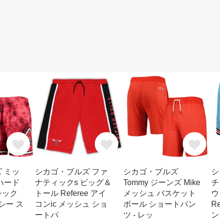
 ミッ
シカゴ・ブルズ ファ
シカゴ・ブルズ
シ
ハード
ナティックs ビッグ＆
Tommy ジーンズ Mike
チ
シック
トール Referee アイ
メッシュ バスケット
ウ
シー ス
コンic メッシュ ショ
ボール ショートパン
R
ートパ
ツ - レッ
ン