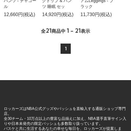
パンツ - チャコー
クトップ & パン
アムLeggings - ブ
ル
ツ 睡眠 セッ
ラック
12,660円(税込)
14,920円(税込)
11,730円(税込)
21
1 - 21
全
商品中
表示
1
ロッカーズはNBA公式グッズやバッシュを直輸入する通販ショップ専門
店。
全30チーム・10万点以上の豊富な品揃えに加え、NBA選手直筆サイン入
りや日本未発売の限定バッシュも多数取り扱っています。
バスケと共に生活するあなたの幸せな毎日を、ロッカーズが提案しま