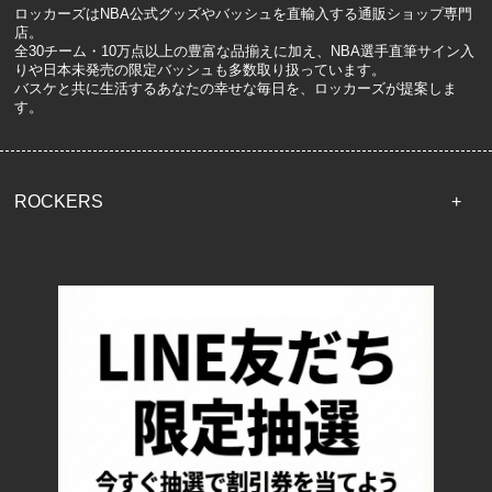
ロッカーズはNBA公式グッズやバッシュを直輸入する通販ショップ専門
店。
全30チーム・10万点以上の豊富な品揃えに加え、NBA選手直筆サイン入
りや日本未発売の限定バッシュも多数取り扱っています。
バスケと共に生活するあなたの幸せな毎日を、ロッカーズが提案しま
す。
ROCKERS
TOP
配送・送料について
返品について
お支払い方法について
特定商取引法に基づく表記
プライバシーポリシー
ロッカーズについて