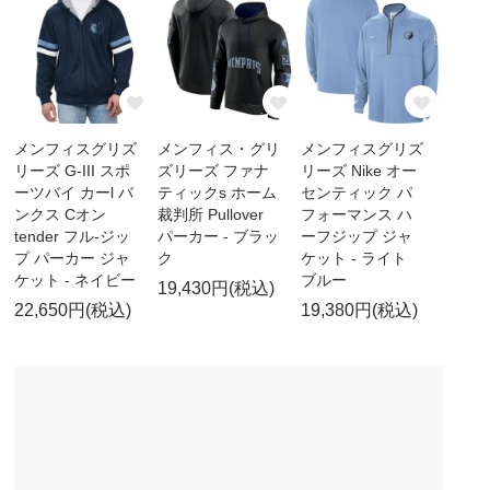
メンフィスグリズ
メンフィス・グリ
メンフィスグリズ
リーズ G-III スポ
ズリーズ ファナ
リーズ Nike オー
ーツバイ カーl バ
ティックs ホーム
センティック パ
ンクス Cオン
裁判所 Pullover
フォーマンス ハ
tender フル-ジッ
パーカー - ブラッ
ーフジップ ジャ
プ パーカー ジャ
ク
ケット - ライト
ケット - ネイビー
ブルー
19,430円(税込)
22,650円(税込)
19,380円(税込)