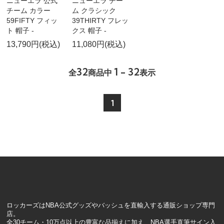
ニューエラ 公式
ニューエラ チー
チーム カラー
ム クラシック
59FIFTY フィッ
39THIRTY フレッ
ト 帽子 -
クス 帽子 -
13,790円(税込)
11,080円(税込)
32
1 - 32
全
商品中
表示
1
ロッカーズはNBA公式グッズやバッシュを直輸入する通販ショップ専門
店。
全30チーム・10万点以上の豊富な品揃えに加え、NBA選手直筆サイン入