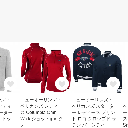
ンズ・
ニューオーリンズ・
ニューオーリンズ・
ニ
ンティ
ペリカンズ レディー
ペリカンズ スタータ
ペ
ーター-
ス Columbia Omni-
ー レディース プリン
ー
r トッ
Wick ショットgun ク
ト ロゴ クロップド サ
ス
ォ
テン バーシティ
S