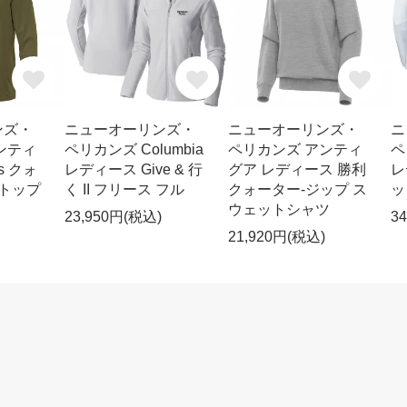
ンズ・
ニューオーリンズ・
ニューオーリンズ・
ニ
ンティ
ペリカンズ Columbia
ペリカンズ アンティ
ペ
ss クォ
レディース Give & 行
グア レディース 勝利
レ
 トップ
く II フリース フル
クォーター-ジップ ス
ッ
ウェットシャツ
23,950円(税込)
3
21,920円(税込)