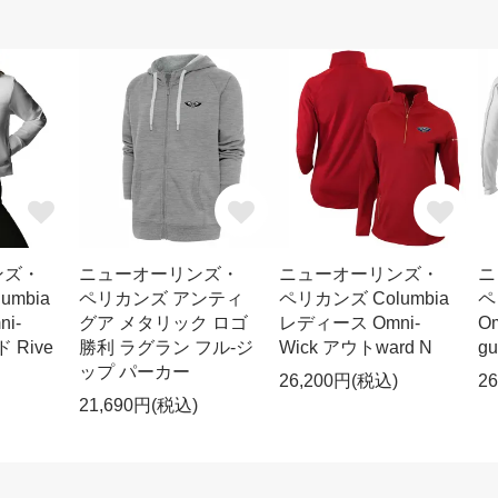
ンズ・
ニューオーリンズ・
ニューオーリンズ・
ニ
umbia
ペリカンズ アンティ
ペリカンズ Columbia
ペ
i-
グア メタリック ロゴ
レディース Omni-
O
 Rive
勝利 ラグラン フル-ジ
Wick アウトward N
g
ップ パーカー
26,200円(税込)
2
21,690円(税込)