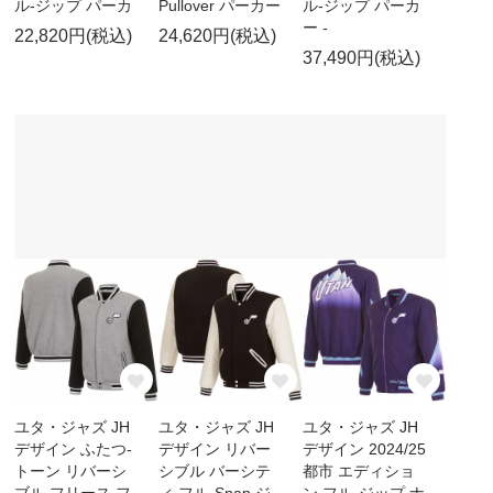
ル-ジップ パーカ
Pullover パーカー
ル-ジップ パーカ
ー -
22,820円(税込)
24,620円(税込)
37,490円(税込)
ユタ・ジャズ JH
ユタ・ジャズ JH
ユタ・ジャズ JH
デザイン ふたつ-
デザイン リバー
デザイン 2024/25
トーン リバーシ
シブル バーシテ
都市 エディショ
ブル フリース フ
ィ フル-Snap ジ
ン フル-ジップ ナ