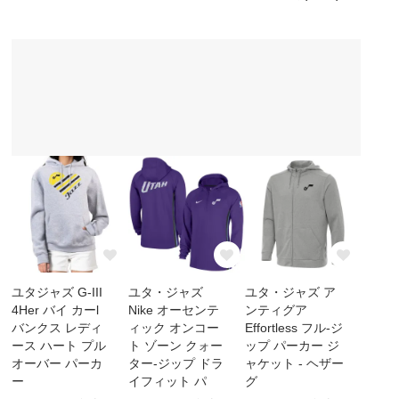
ユタジャズ G-III
ユタ・ジャズ
ユタ・ジャズ ア
4Her バイ カーl
Nike オーセンテ
ンティグア
バンクス レディ
ィック オンコー
Effortless フル-ジ
ース ハート プル
ト ゾーン クォー
ップ パーカー ジ
オーバー パーカ
ター-ジップ ドラ
ャケット - ヘザー
ー
イフィット パ
グ