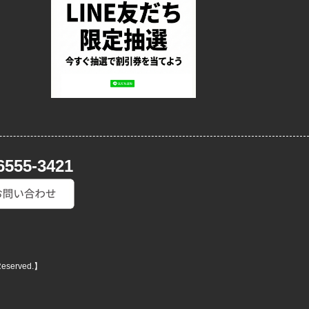
6555-3421
Reserved.】