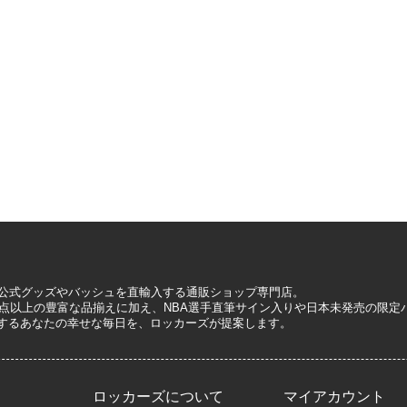
A公式グッズやバッシュを直輸入する通販ショップ専門店。
0万点以上の豊富な品揃えに加え、NBA選手直筆サイン入りや日本未発売の限
するあなたの幸せな毎日を、ロッカーズが提案します。
ロッカーズについて
マイアカウント