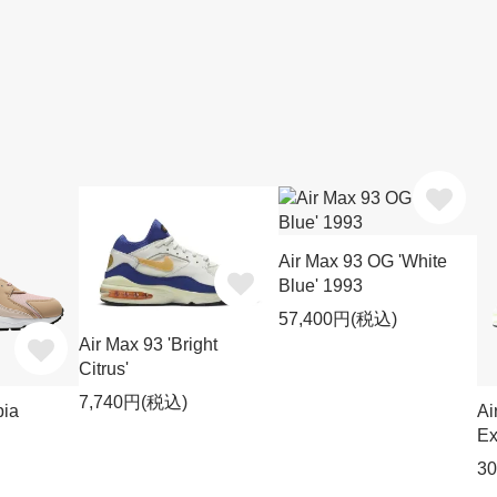
Air Max 93 OG 'White
Blue' 1993
57,400円(税込)
Air Max 93 'Bright
Citrus'
7,740円(税込)
pia
Ai
Ex
3