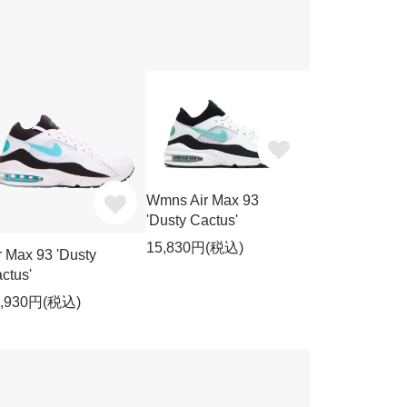
Wmns Air Max 93
'Dusty Cactus'
15,830円(税込)
r Max 93 'Dusty
ctus'
2,930円(税込)