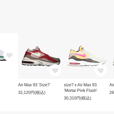
Air Max 93 'Size?'
size? x Air Max 93
Ai
'Mortar Pink Flash'
32,120円(税込)
2
30,310円(税込)