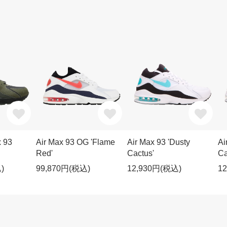
x 93
Air Max 93 OG 'Flame
Air Max 93 'Dusty
Ai
Red'
Cactus'
Ca
)
99,870円(税込)
12,930円(税込)
1