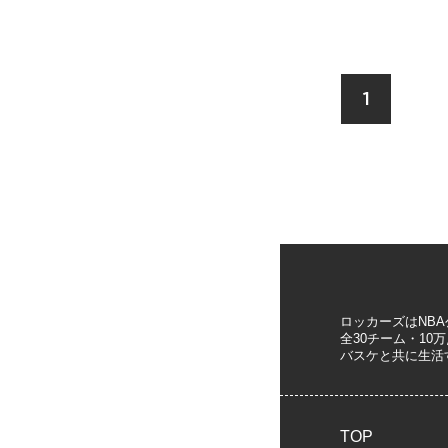
1
ロッカーズはNB
全30チーム・1
バスケと共に生活
TOP