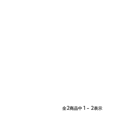
2
1 - 2
全
商品中
表示