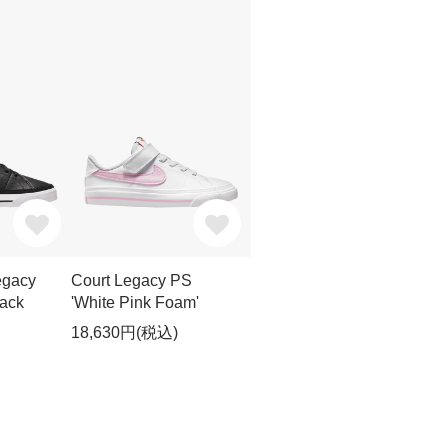
egacy
Court Legacy PS
lack
'White Pink Foam'
18,630円(税込)