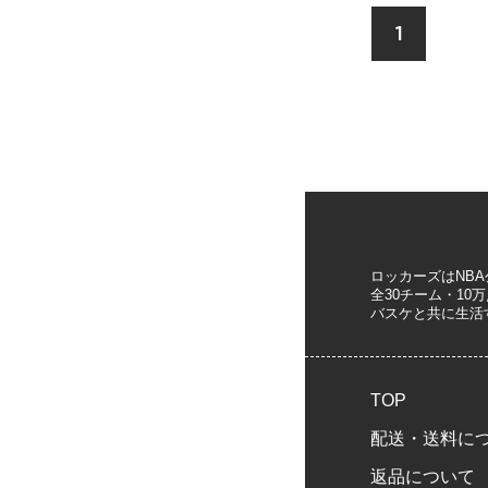
1
ロッカーズはNB
全30チーム・1
バスケと共に生活
TOP
配送・送料に
返品について