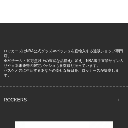
ロッカーズはNBA公式グッズやバッシュを直輸入する通販ショップ専門
店。
全30チーム・10万点以上の豊富な品揃えに加え、NBA選手直筆サイン入
りや日本未発売の限定バッシュも多数取り扱っています。
バスケと共に生活するあなたの幸せな毎日を、ロッカーズが提案しま
す。
ROCKERS
TOP
配送・送料について