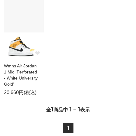
Wmns Air Jordan
1 Mid 'Perforated
- White University
Gold'
20,660円(税込)
1
1 - 1
全
商品中
表示
1