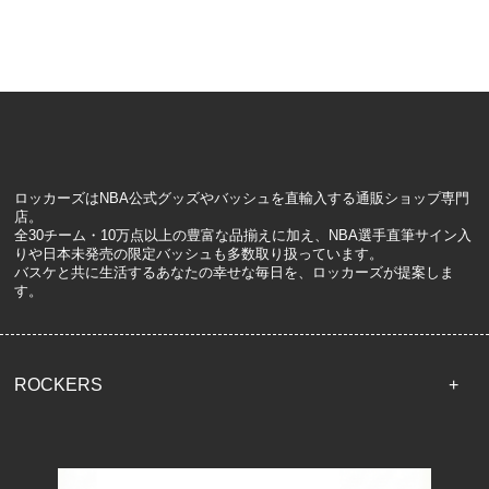
ロッカーズはNBA公式グッズやバッシュを直輸入する通販ショップ専門
店。
全30チーム・10万点以上の豊富な品揃えに加え、NBA選手直筆サイン入
りや日本未発売の限定バッシュも多数取り扱っています。
バスケと共に生活するあなたの幸せな毎日を、ロッカーズが提案しま
す。
ROCKERS
TOP
配送・送料について