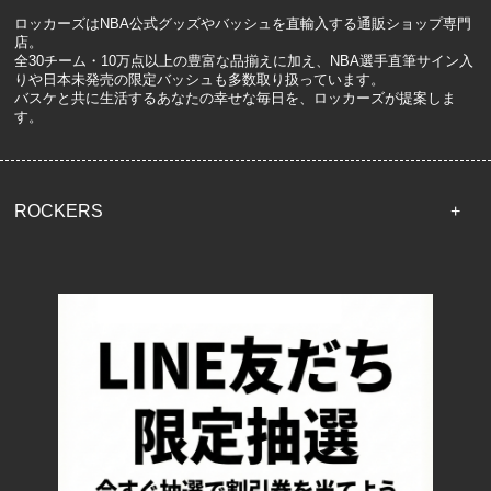
ロッカーズはNBA公式グッズやバッシュを直輸入する通販ショップ専門
店。
全30チーム・10万点以上の豊富な品揃えに加え、NBA選手直筆サイン入
りや日本未発売の限定バッシュも多数取り扱っています。
バスケと共に生活するあなたの幸せな毎日を、ロッカーズが提案しま
す。
ROCKERS
TOP
配送・送料について
返品について
お支払い方法について
特定商取引法に基づく表記
プライバシーポリシー
ロッカーズについて