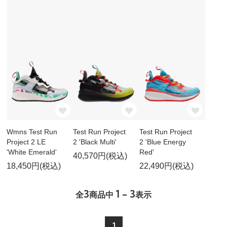
Wmns Test Run
Test Run Project
Test Run Project
Project 2 LE
2 'Black Multi'
2 'Blue Energy
'White Emerald'
Red'
40,570円(税込)
18,450円(税込)
22,490円(税込)
3
1 - 3
全
商品中
表示
1