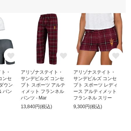
イト・
アリゾナステイト・
アリゾナステイト・
コンセ
サンデビルズ コンセ
サンデビルズ コンセ
 ダウン
プト スポーツ アルテ
プト スポーツ レディ
 & パン
ィメット フランネル
ース アルティメット
パンツ - Mar
フランネル スリー
13,840円(税込)
9,300円(税込)