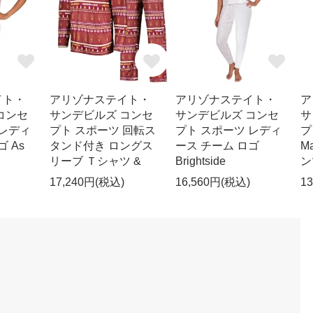
イト・
アリゾナステイト・
アリゾナステイト・
ア
コンセ
サンデビルズ コンセ
サンデビルズ コンセ
サ
 レディ
プト スポーツ 回転ス
プト スポーツ レディ
プ
 As
タンド付き ロングス
ース チーム ロゴ
Ma
リーブ Ｔシャツ &
Brightside
ン
17,240円(税込)
16,560円(税込)
1