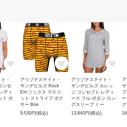
イト・
アリゾナステイト・
アリゾナステイト・
ア
コンセ
サンデビルズ Rock
サンデビルズ カレッ
サ
 レディ
Em ソックス マスコ
ジ コンセプト レディ
プ
ニット ボ
ット ストライプ ボク
ース フル-ボタン ロン
ー
サー Brie
グスリーブ ミー
グ
9,530円(税込)
13,840円(税込)
1