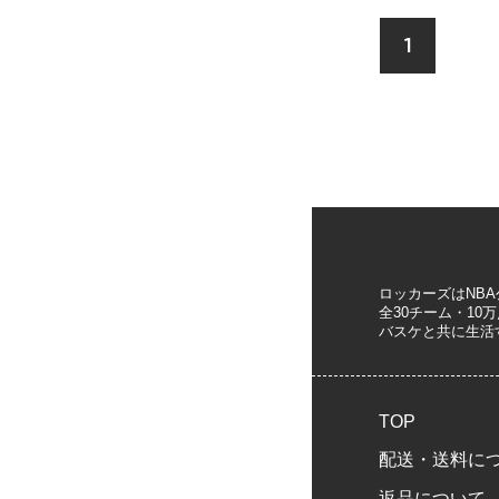
1
ロッカーズはNB
全30チーム・1
バスケと共に生活
TOP
配送・送料に
返品について