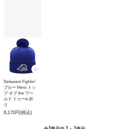
Delaware Fightin'
ブルー Hens トッ
プ オブ the ワー
ルド トゥーw 折
り
8,170円(税込)
1
1 - 1
全
商品中
表示