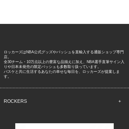
ロッカーズはNBA公式グッズやバッシュを直輸入する通販ショップ専門
店。
全30チーム・10万点以上の豊富な品揃えに加え、NBA選手直筆サイン入
りや日本未発売の限定バッシュも多数取り扱っています。
バスケと共に生活するあなたの幸せな毎日を、ロッカーズが提案しま
す。
ROCKERS
TOP
配送・送料について