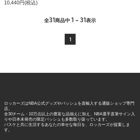
10,440円(税込)
31
1 - 31
全
商品中
表示
1
ロッカーズはNBA公式グッズやバッシュを直輸入する通販ショップ専門
店。
全30チーム・10万点以上の豊富な品揃えに加え、NBA選手直筆サイン入
りや日本未発売の限定バッシュも多数取り扱っています。
バスケと共に生活するあなたの幸せな毎日を、ロッカーズが提案しま
す。