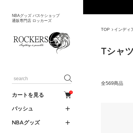
NBAグッズ バスケショップ
通販専門店 ロッカーズ
TOP
インディ
Tシャ
全569商品
0
カートを見る
バッシュ
NBAグッズ