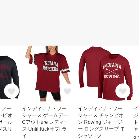
・フー
インディアナ・フー
インディアナ・フー
イ
ンピオ
ジャース ゲームデー
ジャース チャンピオ
ジ
ボール
Cアウトure レディー
ン Rowing ジャージ
ト
グスリ
ス Until Kickオブf ラ
ー ロングスリーブ Ｔ
ャ
-
イ
シャツ - ク
9