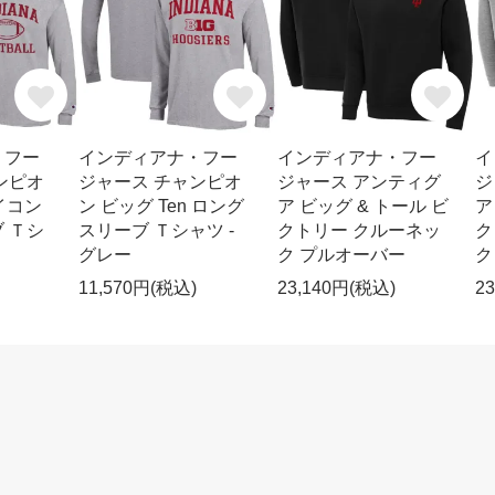
・フー
インディアナ・フー
インディアナ・フー
イ
ンピオ
ジャース チャンピオ
ジャース アンティグ
ジ
アイコン
ン ビッグ Ten ロング
ア ビッグ & トール ビ
ア
 Ｔシ
スリーブ Ｔシャツ -
クトリー クルーネッ
ク
グレー
ク プルオーバー
ク
11,570円(税込)
23,140円(税込)
2