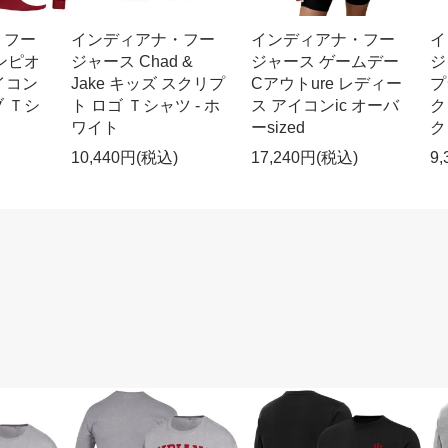
・フー
インディアナ・フー
インディアナ・フー
イ
ンピオ
ジャース Chad &
ジャース ゲームデー
ジ
アイコン
Jake キッズ スクリプ
Cアウトure レディー
プ
 Ｔシ
ト ロゴ Ｔシャツ - ホ
ス アイコンic オーバ
ク
ワイト
ーsized
ク
10,440円(税込)
17,240円(税込)
9