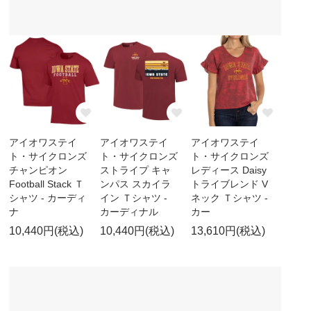
アイオワステイ
アイオワステイ
アイオワステイ
ト・サイクロンズ
ト・サイクロンズ
ト・サイクロンズ
チャンピオン
ストライプ キャ
レディース Daisy
Football Stack Ｔ
ンパス スカイラ
トライブレンド V
シャツ - カーディ
イン Ｔシャツ -
ネック Ｔシャツ -
ナ
カーディナル
カー
10,440円(税込)
10,440円(税込)
13,610円(税込)