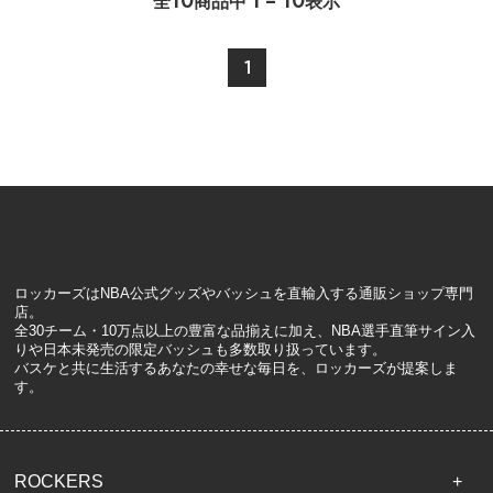
全
商品中
表示
1
ロッカーズはNBA公式グッズやバッシュを直輸入する通販ショップ専門
店。
全30チーム・10万点以上の豊富な品揃えに加え、NBA選手直筆サイン入
りや日本未発売の限定バッシュも多数取り扱っています。
バスケと共に生活するあなたの幸せな毎日を、ロッカーズが提案しま
す。
ROCKERS