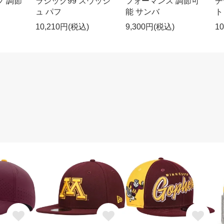
プ 調節
ラシック99 スウッシ
フォーマンス 調節可
チ
ュ パフ
能 サンバ
ト
10,210円(税込)
9,300円(税込)
1