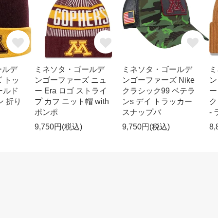
ールデ
ミネソタ・ゴールデ
ミネソタ・ゴールデ
ミ
 トッ
ンゴーファーズ ニュ
ンゴーファーズ Nike
ン
ワールド
ー Era ロゴ ストライ
クラシック99 ベテラ
ー
ン 折り
プ カフ ニット帽 with
ンs デイ トラッカー
ク
ポンポ
スナップバ
-
9,750円(税込)
9,750円(税込)
8