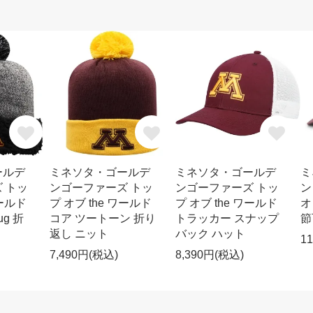
ールデ
ミネソタ・ゴールデ
ミネソタ・ゴールデ
ミ
 トッ
ンゴーファーズ トッ
ンゴーファーズ トッ
ン
ワールド
プ オブ the ワールド
プ オブ the ワールド
オ
g 折
コア ツートーン 折り
トラッカー スナップ
節
返し ニット
バック ハット
1
7,490円(税込)
8,390円(税込)