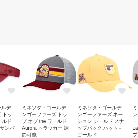
ールデ
ミネソタ・ゴールデ
ミネソタ・ゴールデ
ミ
 トッ
ンゴーファーズ トッ
ンゴーファーズ ネー
ン
ワールド
プ オブ the ワールド
ション シールド スナ
ー
能 サンバ
Aurora トラッカー 調
ップバック ハット -
L
節可能
ゴールド
プ