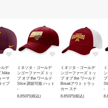
ールデ
ミネソタ・ゴールデ
ミネソタ・ゴールデ
ミ
Nike
ンゴーファーズ トッ
ンゴーファーズ トッ
ン
ォーマ
プ オブ the ワールド
プ オブ the ワールド
プ
タイプ
Slice 調節可能 ハット
Breakアウト トラッ
S
-
カー スナ
-
8,850円(税込)
8,850円(税込)
8