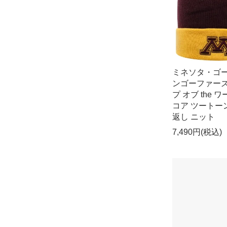
ミネソタ・ゴ
ンゴーファーズ
プ オブ the 
コア ツートー
返し ニット
7,490円(税込)