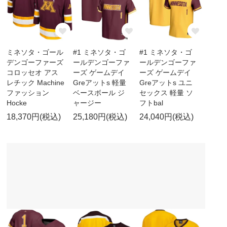
ミネソタ・ゴール
#1 ミネソタ・ゴ
#1 ミネソタ・ゴ
デンゴーファーズ
ールデンゴーファ
ールデンゴーファ
コロッセオ アス
ーズ ゲームデイ
ーズ ゲームデイ
レチック Machine
Greアットs 軽量
Greアットs ユニ
ファッション
ベースボール ジ
セックス 軽量 ソ
Hocke
ャージー
フトbal
18,370円(税込)
25,180円(税込)
24,040円(税込)