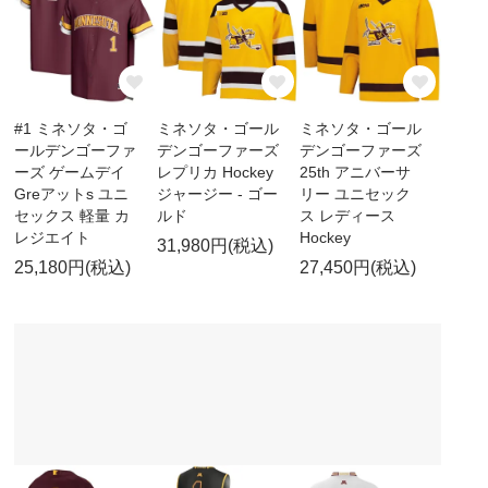
#1 ミネソタ・ゴ
ミネソタ・ゴール
ミネソタ・ゴール
ールデンゴーファ
デンゴーファーズ
デンゴーファーズ
ーズ ゲームデイ
レプリカ Hockey
25th アニバーサ
Greアットs ユニ
ジャージー - ゴー
リー ユニセック
セックス 軽量 カ
ルド
ス レディース
レジエイト
Hockey
31,980円(税込)
25,180円(税込)
27,450円(税込)