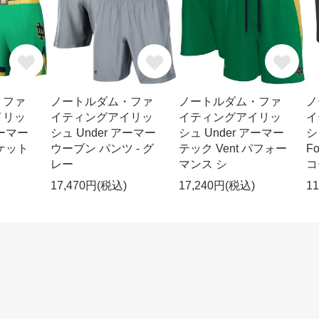
・ファ
ノートルダム・ファ
ノートルダム・ファ
ノ
イリッ
イティングアイリッ
イティングアイリッ
イ
アーマー
シュ Under アーマー
シュ Under アーマー
シ
ケット
ウーブン パンツ - グ
テック Vent パフォー
F
レー
マンス シ
コ
17,470円(税込)
17,240円(税込)
1