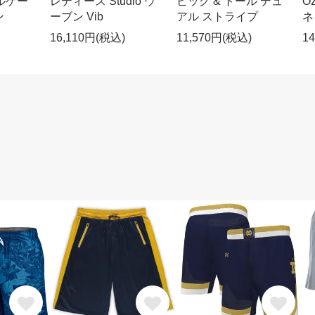
ルゲー
レディース Studio ウ
ビッグ & トール デュ
O
ン
ーブン Vib
アル ストライプ
ネ
16,110円(税込)
11,570円(税込)
1