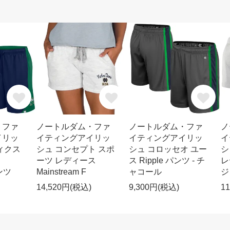
・ファ
ノートルダム・ファ
ノートルダム・ファ
ノ
イリッ
イティングアイリッ
イティングアイリッ
イ
ィクス
シュ コンセプト スポ
シュ コロッセオ ユー
シ
ーツ レディース
ス Ripple パンツ - チ
レ
パンツ
Mainstream F
ャコール
ジ
14,520円(税込)
9,300円(税込)
1