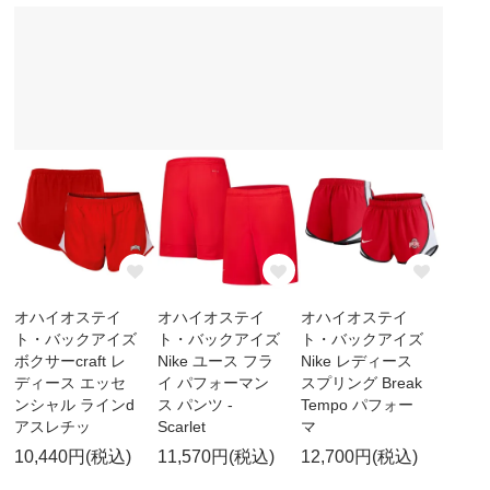
オハイオステイ
オハイオステイ
オハイオステイ
ト・バックアイズ
ト・バックアイズ
ト・バックアイズ
ボクサーcraft レ
Nike ユース フラ
Nike レディース
ディース エッセ
イ パフォーマン
スプリング Break
ンシャル ラインd
ス パンツ -
Tempo パフォー
アスレチッ
Scarlet
マ
10,440円(税込)
11,570円(税込)
12,700円(税込)