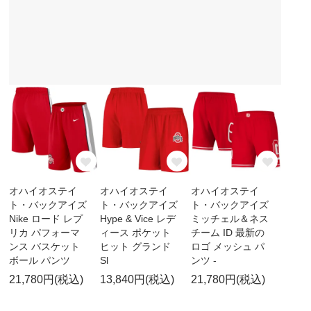
オハイオステイ
オハイオステイ
オハイオステイ
ト・バックアイズ
ト・バックアイズ
ト・バックアイズ
Nike ロード レプ
Hype & Vice レデ
ミッチェル＆ネス
リカ パフォーマ
ィース ポケット
チーム ID 最新の
ンス バスケット
ヒット グランド
ロゴ メッシュ パ
ボール パンツ
Sl
ンツ -
21,780円(税込)
13,840円(税込)
21,780円(税込)