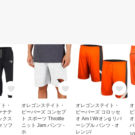
イト・
オレゴンステイト・
オレゴンステイト・
オ
ァナテ
ビーバーズ コンセプ
ビーバーズ コロッセ
ビ
ックス
ト スポーツ Throttle
オ Am I Wrオンg リバ
オ
er ソフ
ニット Jam パンツ -
ーシブル パンツ - オ
パ
ホ
レンジ/
1