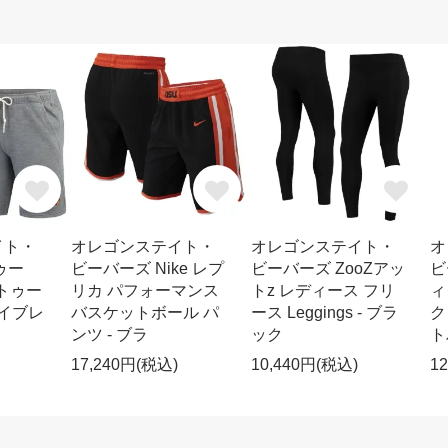
イト・
オレゴンステイト・
オレゴンステイト・
オ
ゥー
ビーバーズ Nike レプ
ビーバーズ ZooZアッ
ビ
 トゥー
リカ パフォーマンス
トz レディース フリ
ィ
トライブレ
バスケットボール パ
ース Leggings - ブラ
ク
ンツ - ブラ
ック
ト
17,240円(税込)
10,440円(税込)
1