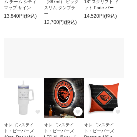
ム チーム シティ
（887ml） ビッグ
18" スクリプト ド
マップ サイン
スリム タンブラ
ット Fade パー
ー
13,840円(税込)
14,520円(税込)
12,700円(税込)
オレゴンステイ
オレゴンステイ
オレゴンステイ
ト・ビーバーズ
ト・ビーバーズ
ト・ビーバーズ
40oz. Rocky My
LED XL ラウンド
Pegasus 18" x