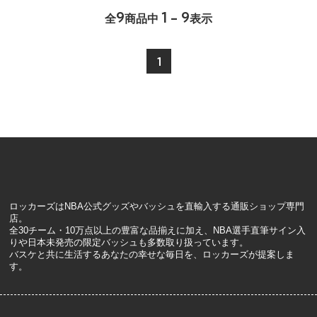
9
1 - 9
全
商品中
表示
1
ロッカーズはNBA公式グッズやバッシュを直輸入する通販ショップ専門
店。
全30チーム・10万点以上の豊富な品揃えに加え、NBA選手直筆サイン入
りや日本未発売の限定バッシュも多数取り扱っています。
バスケと共に生活するあなたの幸せな毎日を、ロッカーズが提案しま
す。