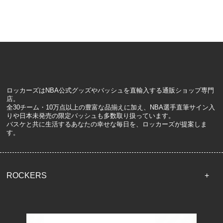
ロッカーズはNBA公式グッズやバッシュを直輸入する通販ショップ専門
店。
全30チーム・10万点以上の豊富な品揃えに加え、NBA選手直筆サイン入
りや日本未発売の限定バッシュも多数取り扱っています。
バスケと共に生活するあなたの幸せな毎日を、ロッカーズが提案しま
す。
ROCKERS
TOP
配送・送料について