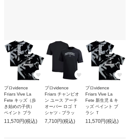
プロvidence
プロvidence
プロvidence
Friars Vive La
Friars チャンピオ
Friars Vive La
Fete キッズ（歩
ン ユース アーチ
Fete 新生児 & キ
き始めの子供）
オーバー ロゴ Ｔ
ッズ ペイント ブ
ペイント ブラ
シャツ - ブラッ
ラシ Ｔ
11,570円(税込)
7,710円(税込)
11,570円(税込)