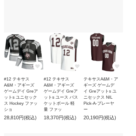
#12 テキサス
#12 テキサス
テキサスA&M・ア
A&M・アギーズ
A&M・アギーズ
ギーズ ゲームデ
ゲームデイ Greア
ゲームデイ Greア
イ Greアットs ユ
ットs ユニセック
ットs ユース バス
ニセックス NIL
ス Hockey ファッ
ケットボール 軽
Pick-A-プレーヤ
ショ
量 ファッ
ー
28,810円(税込)
18,370円(税込)
20,190円(税込)