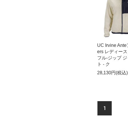
UC Irvine An
ers レディース D
フル-ジップ 
ト - ク
28,130円(税込)
1