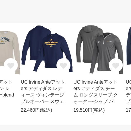
teアット
UC Irvine Anteアット
UC Irvine Anteアット
UC
ン レ
ers アディダス レデ
ers アディダス チー
e
lend
ィース ヴィンテージ
ム ロングスリーブ ク
デ
プルオーバー スウェ
ォーター-ジップ パ
プ
22,460円(税込)
19,510円(税込)
1