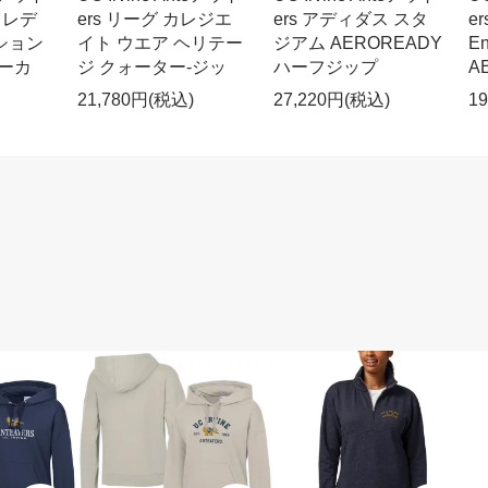
 レデ
ers リーグ カレジエ
ers アディダス スタ
e
ション
イト ウエア ヘリテー
ジアム AEROREADY
E
パーカ
ジ クォーター-ジッ
ハーフジップ
A
21,780円(税込)
27,220円(税込)
1