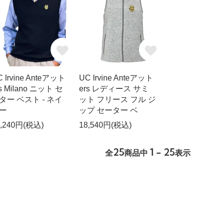
 Irvine Anteアット
UC Irvine Anteアット
rs Milano ニット セ
ers レディース サミ
ター ベスト - ネイ
ット フリース フル ジ
ー
ップ セーター ベ
7,240円(税込)
18,540円(税込)
25
1 - 25
全
商品中
表示