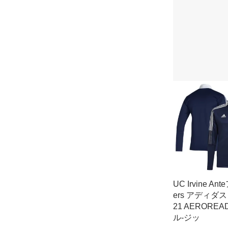
UC Irvine An
ers アディダス T
21 AEROREA
ル-ジッ