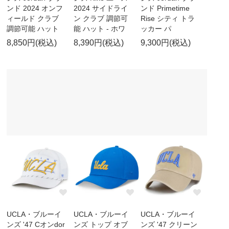
ンド 2024 オンフ
2024 サイドライ
ンド Primetime
ィールド クラブ
ン クラブ 調節可
Rise シティ トラ
調節可能 ハット
能 ハット - ホワ
ッカー パ
8,850円(税込)
8,390円(税込)
9,300円(税込)
UCLA・ブルーイ
UCLA・ブルーイ
UCLA・ブルーイ
ンズ '47 Cオンdor
ンズ トップ オブ
ンズ '47 クリーン