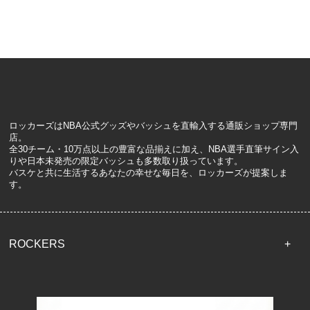
ロッカーズはNBA公式グッズやバッシュを直輸入する通販ショップ専門
店。
全30チーム・10万点以上の豊富な品揃えに加え、NBA選手直筆サイン入
りや日本未発売の限定バッシュも多数取り扱っています。
バスケと共に生活するあなたの幸せな毎日を、ロッカーズが提案しま
す。
ROCKERS
TOP
配送・送料について