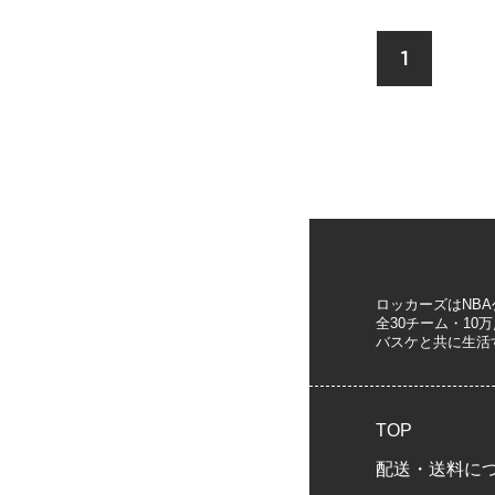
1
ロッカーズはNB
全30チーム・1
バスケと共に生活
TOP
配送・送料に