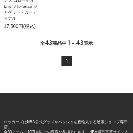
ンズ コロッセオ
Ellis フル-Snap ジ
ャケット - カーデ
ィナル
17,500円(税込)
43
1 - 43
全
商品中
表示
1
ロッカーズはNBA公式グッズやバッシュを直輸入する通販ショップ専門
店。
全30チーム・10万点以上の豊富な品揃えに加え、NBA選手直筆サイン入