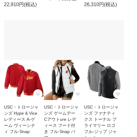
22,910円(税込)
26,310円(税込)
USC・トロージャ
USC・トロージャ
USC・トロージャ
ンズ Hype & Vice
ンズ ゲームデー
ンズ ファナティ
レディース A-ゲ
Cアウトure レデ
クス トーナル プ
ーム ヴィーシテ
ィース フード付
ライマリー ロゴ
ィ フル-Snap
き フル-Snap パ
フル-ジップ ジャ