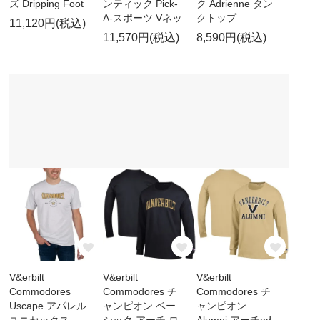
ズ Dripping Foot
ンティック Pick-
ク Adrienne タン
A-スポーツ Vネッ
クトップ
11,120円(税込)
11,570円(税込)
8,590円(税込)
V&erbilt
V&erbilt
V&erbilt
Commodores
Commodores チ
Commodores チ
Uscape アパレル
ャンピオン ベー
ャンピオン
ユニセックス
シック アーチ ロ
Alumni アーチed