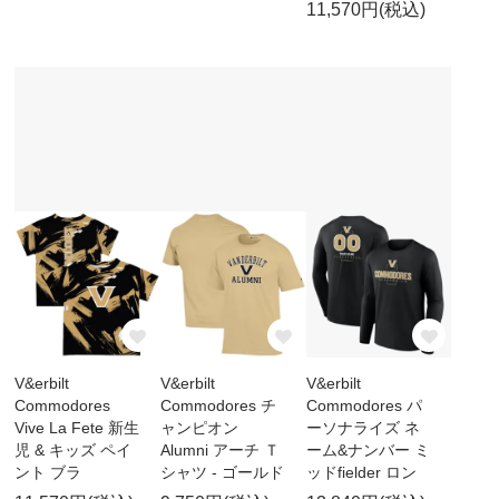
11,570円(税込)
V&erbilt
V&erbilt
V&erbilt
Commodores
Commodores チ
Commodores パ
Vive La Fete 新生
ャンピオン
ーソナライズ ネ
児 & キッズ ペイ
Alumni アーチ Ｔ
ーム&ナンバー ミ
ント ブラ
シャツ - ゴールド
ッドfielder ロン