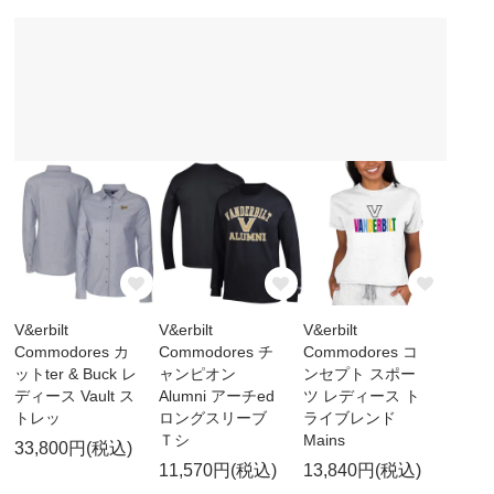
V&erbilt
V&erbilt
V&erbilt
Commodores カ
Commodores チ
Commodores コ
ットter & Buck レ
ャンピオン
ンセプト スポー
ディース Vault ス
Alumni アーチed
ツ レディース ト
トレッ
ロングスリーブ
ライブレンド
Ｔシ
Mains
33,800円(税込)
11,570円(税込)
13,840円(税込)