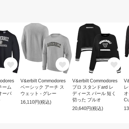
odores
V&erbilt Commodores
V&erbilt Commodores
V&
チーム
ベーシック アーチ ス
プロ スタンドard レ
レ
オーバ
ウェット - グレー
ディース パール 短く
オ
-
切った プルオ
C
16,110円(税込)
20,640円(税込)
1