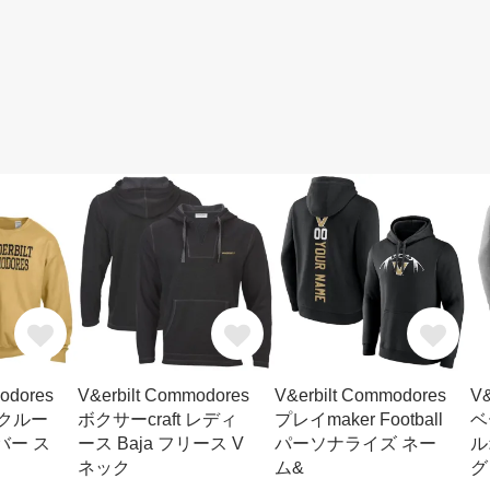
odores
V&erbilt Commodores
V&erbilt Commodores
V&
h クルー
ボクサーcraft レディ
プレイmaker Football
ベ
バー ス
ース Baja フリース V
パーソナライズ ネー
ル
ネック
ム&
グ