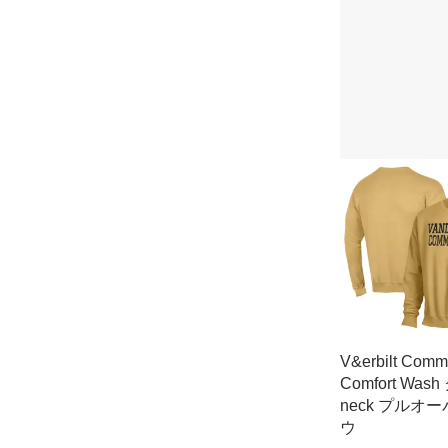
V&erbilt Comm
Comfort Was
neck プルオー
ウ