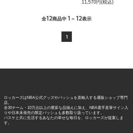
11,570円(税込)
12
1 - 12
全
商品中
表示
1
ロッカーズはNBA公式グッズやバッシュを直輸入する通販ショップ専門
店。
全30チーム・10万点以上の豊富な品揃えに加え、NBA選手直筆サイン入
りや日本未発売の限定バッシュも多数取り扱っています。
バスケと共に生活するあなたの幸せな毎日を、ロッカーズが提案しま
す。