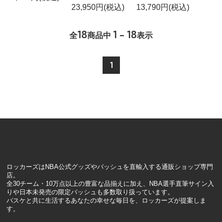
23,950円(税込)
13,790円(税込)
18
1 - 18
全
商品中
表示
1
ロッカーズはNBA公式グッズやバッシュを直輸入する通販ショップ専門
店。
全30チーム・10万点以上の豊富な品揃えに加え、NBA選手直筆サイン入
りや日本未発売の限定バッシュも多数取り扱っています。
バスケと共に生活するあなたの幸せな毎日を、ロッカーズが提案しま
す。