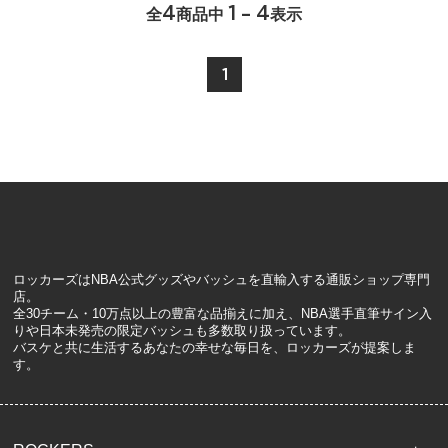
4
1 - 4
全
商品中
表示
1
ロッカーズはNBA公式グッズやバッシュを直輸入する通販ショップ専門
店。
全30チーム・10万点以上の豊富な品揃えに加え、NBA選手直筆サイン入
りや日本未発売の限定バッシュも多数取り扱っています。
バスケと共に生活するあなたの幸せな毎日を、ロッカーズが提案しま
す。