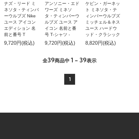
ナズ・リード ミ
アンソニー・エド
ケビン・ガーネッ
ネソタ・ティンバ
ワーズ ミネソ
ト ミネソタ・テ
ーウルブズ Nike
タ・ティンバーウ
ィンバーウルブズ
ユース アイコン
ルブズ ユース ア
ミッチェル＆ネス
エディション 名
イコン 名前と番
ユース ハードウ
前と番号 T
号 T-シャツ -
ッド・クラシック
9,720円(税込)
9,720円(税込)
8,820円(税込)
39
1 - 39
全
商品中
表示
1