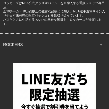
ロッカーズはNBA公式グッズやバッシュを直輸入する通販ショップ専門
店。
全30チーム・10万点以上の豊富な品揃えに加え、NBA選手直筆サイン入
りや日本未発売の限定バッシュも多数取り扱っています。
バスケと共に生活するあなたの幸せな毎日を、ロッカーズが提案しま
す。
ROCKERS
TOP
配送・送料について
返品について
お支払い方法について
特定商取引法に基づく表記
プライバシーポリシー
ロッカーズについて