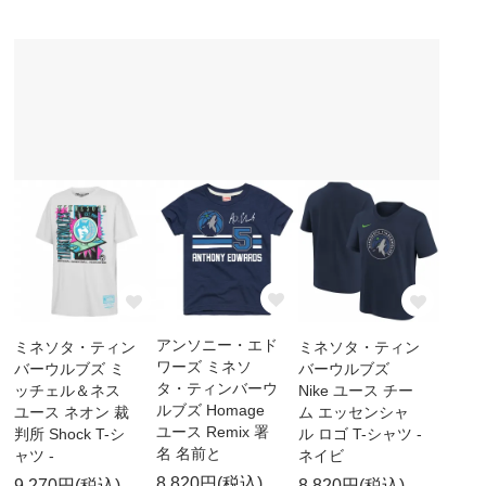
アンソニー・エド
ミネソタ・ティン
ミネソタ・ティン
ワーズ ミネソ
バーウルブズ ミ
バーウルブズ
タ・ティンバーウ
ッチェル＆ネス
Nike ユース チー
ルブズ Homage
ユース ネオン 裁
ム エッセンシャ
ユース Remix 署
判所 Shock T-シ
ル ロゴ T-シャツ -
名 名前と
ャツ -
ネイビ
8,820円(税込)
9,270円(税込)
8,820円(税込)