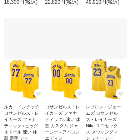
18,300円(税込)
22,820円(税込)
49,910円(税込)
ルカ・ドンチッチ
ロサンゼルス・レ
レブロン・ジェー
ロサンゼルス・レ
イカーズ ファナ
ムズ ロサンゼル
イカーズ ファナ
ティックs 速い 休
ス・レイカーズ
ティックs ビッグ
憩 カスタム ジャ
Nike ユニセック
＆トール 速い 休
ージー - アイコン
ス スウィングマ
憩 選手 ジャ
エディシ
ン ジャージー