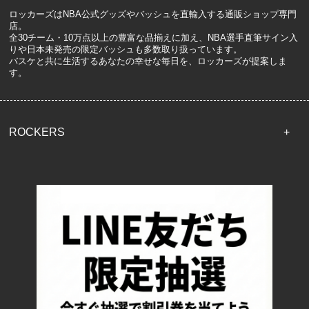
ロッカーズはNBA公式グッズやバッシュを直輸入する通販ショップ専門
店。
全30チーム・10万点以上の豊富な品揃えに加え、NBA選手直筆サイン入
りや日本未発売の限定バッシュも多数取り扱っています。
バスケと共に生活するあなたの幸せな毎日を、ロッカーズが提案しま
す。
ROCKERS
TOP
配送・送料について
返品について
お支払い方法について
特定商取引法に基づく表記
プライバシーポリシー
ロッカーズについて