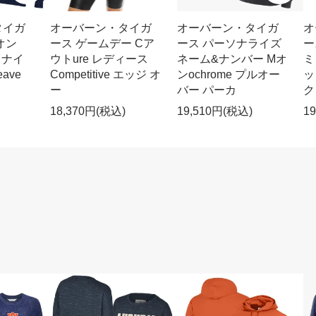
タイガ
オーバーン・タイガ
オーバーン・タイガ
オ
オン
ース ゲームデー Cア
ース パーソナライズ
ー
e ナイ
ウトure レディース
ネーム&ナンバー Mオ
ミ
ave
Competitive エッジ オ
ンochrome プルオー
ッ
ー
バー パーカ
ク
18,370円(税込)
19,510円(税込)
1