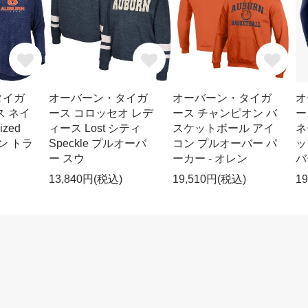
タイガ
オーバーン・タイガ
オーバーン・タイガ
オ
ス ネイ
ース コロッセオ レデ
ース チャンピオン バ
ー
zed
ィース Lost シティ
スケットボール アイ
ネ
ラン トラ
Speckle プルオーバ
コン プルオーバー パ
ッ
ー スウ
ーカー - オレン
バ
13,840円(税込)
19,510円(税込)
1