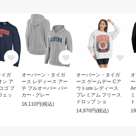
タイガ
オーバーン・タイガ
オーバーン・タイガ
オ
オン ア
ース レディース アー
ース ゲームデー Cア
ー
ロゴ プ
チ プルオーバー パー
ウトure レディース
A
ウェッ
カー - グレー
プレミアム フリース
ミ
ドロップ ショ
ト
16,110円(税込)
14,970円(税込)
1