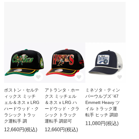
ボストン・セルテ
アトランタ・ホー
ミネソタ・ティン
ィックス ミッチ
クス ミッチェル
バーウルブズ '47
ェル＆ネス x LRG
＆ネス x LRG ハ
Emmett Heavy ツ
ハードウッド・ク
ードウッド・クラ
イル トラック運
ラシック トラッ
シック トラック
転手 ヒッチ 調節
ク運転手 調
運転手 調節可
11,080円(税込)
12,660円(税込)
12,660円(税込)