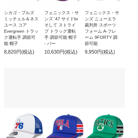
シカゴ・ブルズ
フェニックス・サ
フェニックス・サ
ミッチェル＆ネス
ンズ '47 サイドbr
ンズ ニューエラ
ユース コア
そして ストライ
裁判所 スポーツ
Evergreen トラッ
プ トラック運転
フォーム A-フレ
ク運転手 調節可
手 調節可能 帽子
ーム 9FORTY 調
能 帽子
- パー
節可能
8,820円(税込)
10,630円(税込)
9,950円(税込)