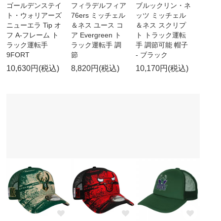
ゴールデンステイ
フィラデルフィア
ブルックリン・ネ
ト・ウォリアーズ
76ers ミッチェル
ッツ ミッチェル
ニューエラ Tip オ
＆ネス ユース コ
＆ネス スクリプ
フ A-フレーム ト
ア Evergreen ト
ト トラック運転
ラック運転手
ラック運転手 調
手 調節可能 帽子
9FORT
節
- ブラック
10,630円(税込)
8,820円(税込)
10,170円(税込)