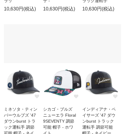
ラッ
子 -
ラック運転手
10,630円(税込)
10,630円(税込)
10,630円(税込)
ミネソタ・ティン
シカゴ・ブルズ
インディアナ・ペ
バーウルブズ '47
ニューエラ Floral
イサーズ '47 ダウ
ダウンburst トラ
9SEVENTY 調節
ンburst トラック
ック運転手 調節
可能 帽子 - ホワ
運転手 調節可能
可能 帽子 - ネイ
イト
帽子 - ネイビー