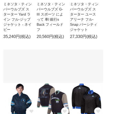
ミネソタ・ティン
ミネソタ・ティン
ミネソタ・ティン
バーウルブズ ス
バーウルブズ G-
バーウルブズ ス
ターター Yard ラ
III スポーツ によ
ターター ユース
イン フル-ジップ
って 車l 銀行s
アリーナ フル-
ジャケット - ネイ
Back フィールド
Snap バーシティ
ビー
フ
ジャケット
35,240円(税込)
20,560円(税込)
27,330円(税込)