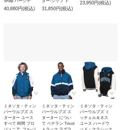
Snap バーシテ
ター-ジップ ド
23,950円(税込)
40,880円(税込)
31,850円(税込)
ミネソタ・ティン
ミネソタ・ティン
ミネソタ・ティン
バーウルブズ ス
バーウルブズ ス
バーウルブズ ミ
ターター ユース
ターター につい
ッチェル＆ネス
すべて 時間 プロ
て ベテラン Tricot
ユース ハードウ
ジュニア. フル-ジ
トラック ラグラ
ッド・クラシック