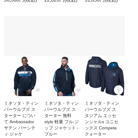
ミネソタ・ティン
ミネソタ・ティン
ミネソタ・ティン
バーウルブズ ス
バーウルブズ ス
バーウルブズ ス
ターター につい
ターター 無料
タジアム エッセ
て Ambassador
style 軽量 フル-ジ
ンシャルs ユニセ
サテン バーシテ
ップ ジャケット -
ックス Compete
ィ ジャケ
ブルー
クォーター