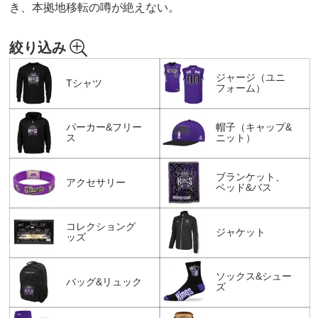
き、本拠地移転の噂が絶えない。
絞り込み
ジャージ（ユニ
Tシャツ
フォーム）
パーカー&フリー
帽子（キャップ&
ス
ニット）
ブランケット、
アクセサリー
ベッド&バス
コレクショング
ジャケット
ッズ
ソックス&シュー
バッグ&リュック
ズ