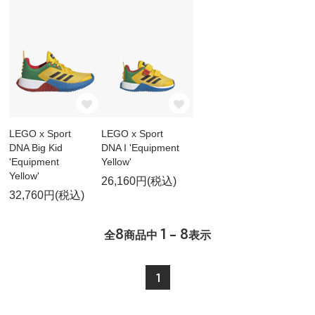
LEGO x Sport
LEGO x Sport
DNA Big Kid
DNA I 'Equipment
'Equipment
Yellow'
Yellow'
26,160円(税込)
32,760円(税込)
8
1 - 8
全
商品中
表示
1