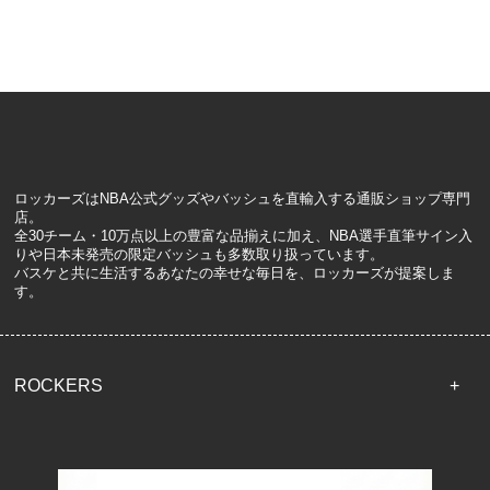
ロッカーズはNBA公式グッズやバッシュを直輸入する通販ショップ専門
店。
全30チーム・10万点以上の豊富な品揃えに加え、NBA選手直筆サイン入
りや日本未発売の限定バッシュも多数取り扱っています。
バスケと共に生活するあなたの幸せな毎日を、ロッカーズが提案しま
す。
ROCKERS
TOP
配送・送料について